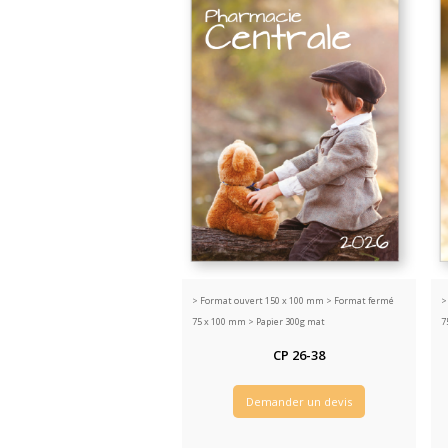
>
Format ouvert 150 x 100 mm > Format fermé
75 x 100 mm > Papier 300g mat
7
CP 26-38
Demander un devis