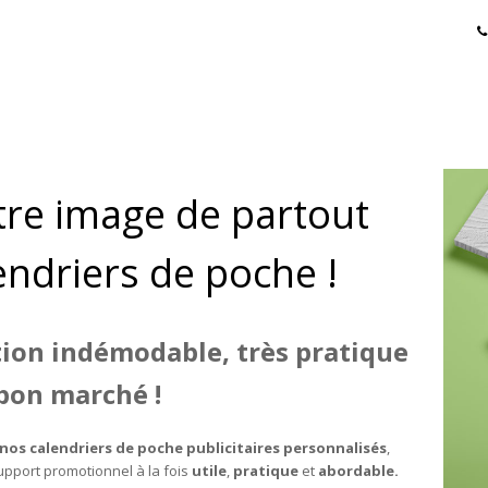
re image de partout
endriers de poche !
tion indémodable, très pratique
 bon marché !
os calendriers de poche publicitaires personnalisés
,
pport promotionnel à la fois
utile
,
pratique
et
abordable.