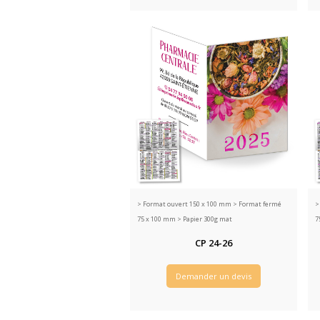
>
Format ouvert 150 x 100 mm > Format fermé
75 x 100 mm > Papier 300g mat
7
CP 24-26
Demander un devis