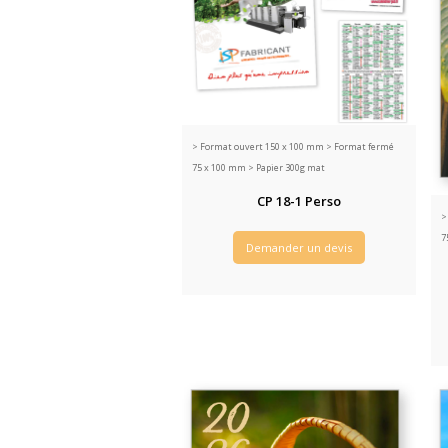
>
Format ouvert 150 x 100 mm > Format fermé
75 x 100 mm > Papier 300g mat
CP 18-1 Perso
7
Demander un devis