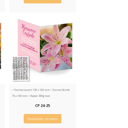
>
Format ouvert 150 x 100 mm > Format fermé
75 x 100 mm > Papier 300g mat
CP 24-25
Demander un devis