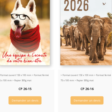
>
Format ouvert 150 x 100 mm > Format fermé
>
Format ouvert 150 x 100 mm > Format fermé
5 x 100 mm > Papier 300g mat
75 x 100 mm > Papier 300g mat
CP 26-15
CP 26-16
Demander un devis
Demander un devis