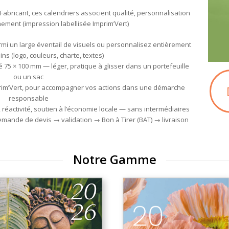
 Fabricant, ces calendriers associent qualité, personnalisation
nement (impression labellisée Imprim’Vert)
rmi un large éventail de visuels ou personnalisez entièrement
ns (logo, couleurs, charte, textes)
é 75 × 100 mm — léger, pratique à glisser dans un portefeuille
ou un sac
prim’Vert, pour accompagner vos actions dans une démarche
responsable
, réactivité, soutien à l’économie locale — sans intermédiaires
emande de devis → validation → Bon à Tirer (BAT) → livraison
Notre Gamme