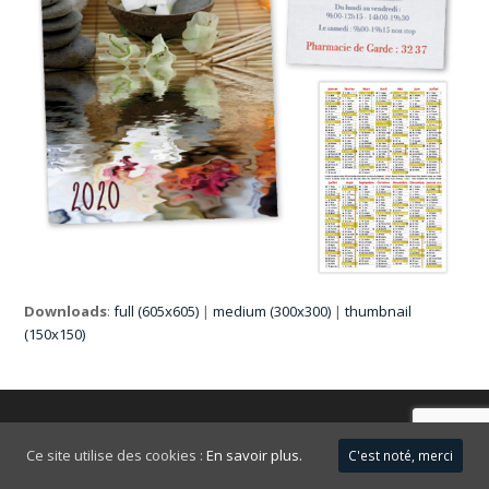
Downloads
:
full (605x605)
|
medium (300x300)
|
thumbnail
(150x150)
FAQ
Mentions légales
Ce site utilise des cookies :
En savoir plus.
C'est noté, merci