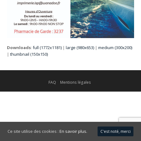
Downloads
:
full (1772x1181)
|
large (980x653)
|
medium (300x200)
|
thumbnail (150x150)
FAQ
Mentions légales
Ce site utilise des cookies :
En savoir plus.
C'est noté, merci