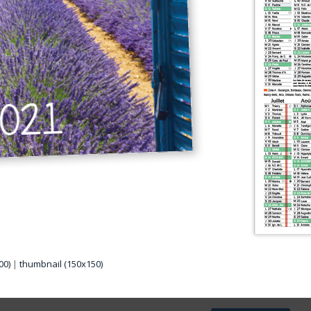
00)
|
thumbnail (150x150)