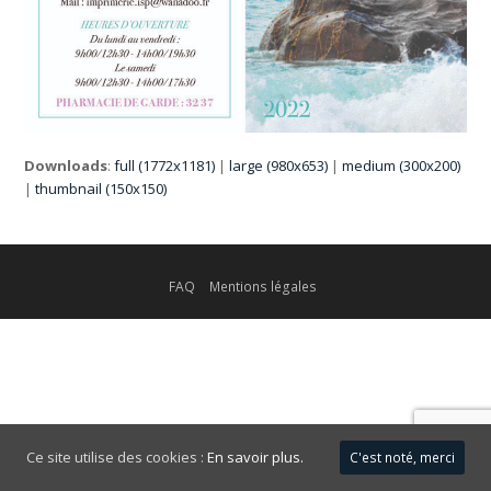
Downloads
:
full (1772x1181)
|
large (980x653)
|
medium (300x200)
|
thumbnail (150x150)
FAQ
Mentions légales
Ce site utilise des cookies :
En savoir plus.
C'est noté, merci