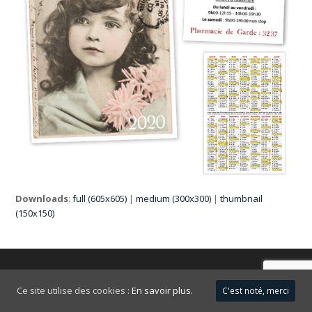
Downloads
:
full (605x605)
|
medium (300x300)
|
thumbnail
(150x150)
FAQ
Mentions légales
Ce site utilise des cookies :
En savoir plus.
C'est noté, merci