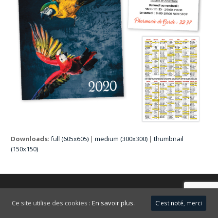
Downloads
:
full (605x605)
|
medium (300x300)
|
thumbnail
(150x150)
FAQ
Mentions légales
Ce site utilise des cookies :
En savoir plus.
C'est noté, merci