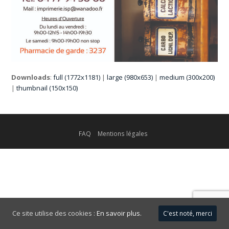
Downloads
:
full (1772x1181)
|
large (980x653)
|
medium (300x200)
|
thumbnail (150x150)
FAQ
Mentions légales
Ce site utilise des cookies :
En savoir plus.
C'est noté, merci