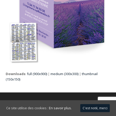
Downloads
:
full (900x900)
|
medium (300x300)
|
thumbnail
(150x150)
FAQ
Mentions légales
Ce site utilise des cookies :
En savoir plus.
C'est noté, merci