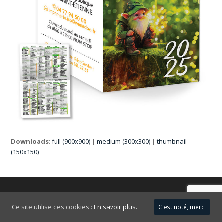
Downloads
:
full (900x900)
|
medium (300x300)
|
thumbnail
(150x150)
FAQ
Mentions légales
Ce site utilise des cookies :
En savoir plus.
C'est noté, merci