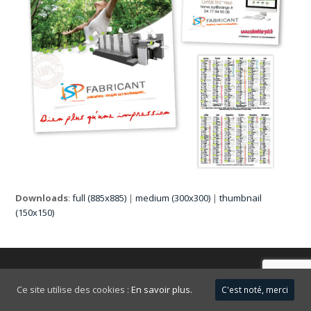
Downloads
:
full (885x885)
|
medium (300x300)
|
thumbnail
(150x150)
FAQ
Mentions légales
Ce site utilise des cookies :
En savoir plus.
C'est noté, merci