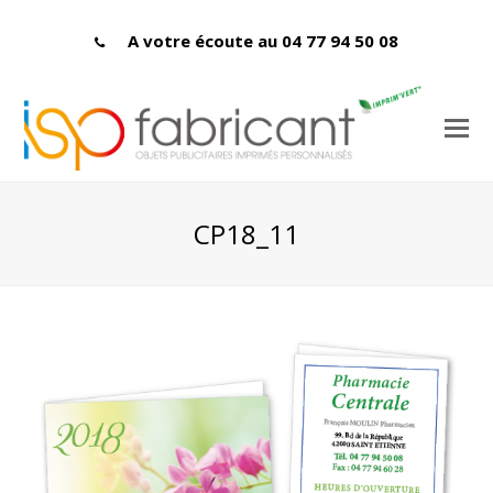
A votre écoute au 04 77 94 50 08
CP18_11