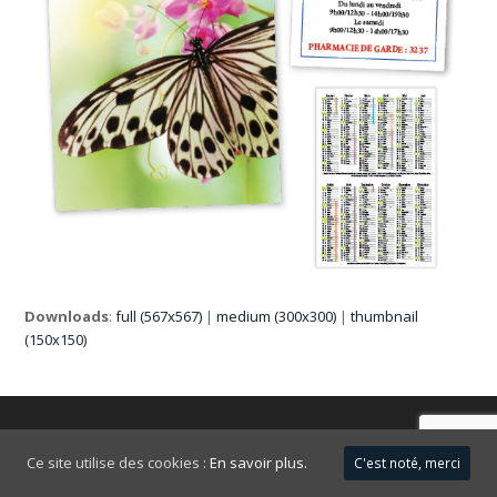
Downloads
:
full (567x567)
|
medium (300x300)
|
thumbnail
(150x150)
FAQ
Mentions légales
Ce site utilise des cookies :
En savoir plus.
C'est noté, merci