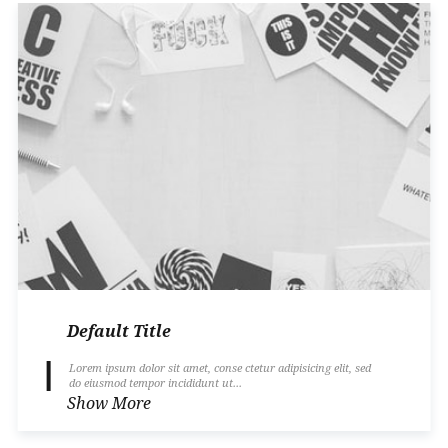
Default Title
Lorem ipsum dolor sit amet, conse ctetur adipisicing elit, sed
do eiusmod tempor incididunt ut...
Show More