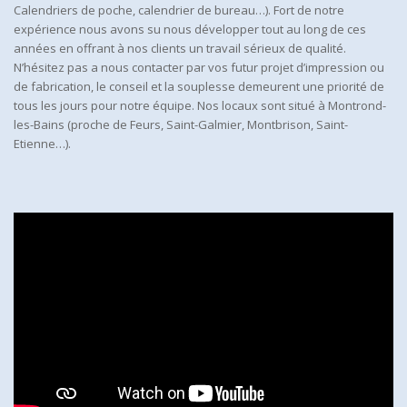
Calendriers de poche, calendrier de bureau…). Fort de notre
expérience nous avons su nous développer tout au long de ces
années en offrant à nos clients un travail sérieux de qualité.
N’hésitez pas a nous contacter par vos futur projet d’impression ou
de fabrication, le conseil et la souplesse demeurent une priorité de
tous les jours pour notre équipe. Nos locaux sont situé à Montrond-
les-Bains (proche de Feurs, Saint-Galmier, Montbrison, Saint-
Etienne…).