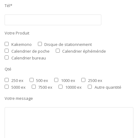
Tél*
Votre Produit
Kakemono
Disque de stationnement
Calendrier de poche
Calendrier éphéméride
Calendrier bureau
Qté
250 ex
500 ex
1000 ex
2500 ex
5000 ex
7500 ex
10000 ex
Autre quantité
Votre message