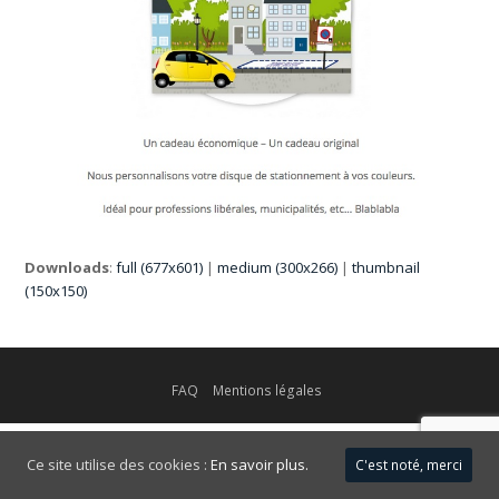
Downloads
:
full (677x601)
|
medium (300x266)
|
thumbnail
(150x150)
FAQ
Mentions légales
Ce site utilise des cookies :
En savoir plus.
C'est noté, merci