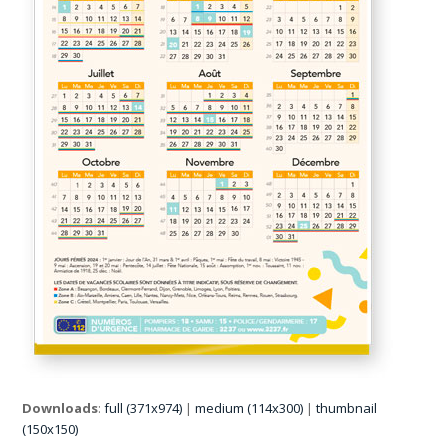
Downloads
:
full (371x974)
|
medium (114x300)
|
thumbnail
(150x150)